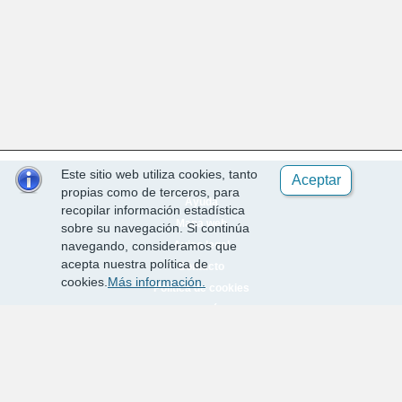
Este sitio web utiliza cookies, tanto
Aceptar
propias como de terceros, para
Ayuda
recopilar información estadística
Mapa web
sobre su navegación. Si continúa
Aviso legal
navegando, consideramos que
acepta nuestra política de
Contacto
cookies.
Más información.
Política de cookies
Requisitos técnicos
Desarrollado por
EPICSA