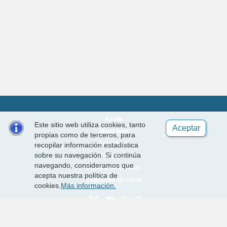
Ayuda
Este sitio web utiliza cookies, tanto
Aceptar
Mapa web
propias como de terceros, para
Aviso legal
recopilar información estadística
sobre su navegación. Si continúa
Contacto
navegando, consideramos que
Política de cookies
acepta nuestra política de
Requisitos técnicos
cookies.
Más información.
Desarrollado por
EPICSA