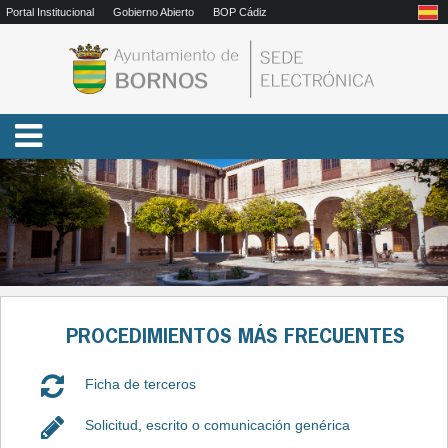
Portal Institucional
Gobierno Abierto
BOP Cádiz
Anterior
Sig
PROCEDIMIENTOS MÁS FRECUENTES
Ficha de terceros
Solicitud, escrito o comunicación genérica